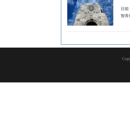
日前
智库
Co