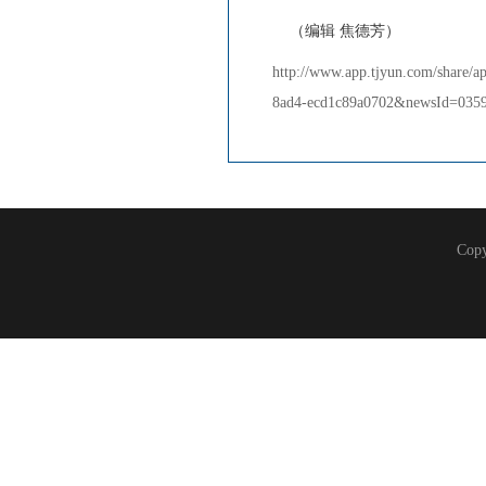
（编辑 焦德芳）
http://www.app.tjyun.com/shar
8ad4-ecd1c89a0702&newsId=0359
Co