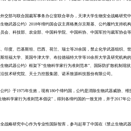
国外交部与联合国裁军事务办公室联合举办，天津大学生物安全战略研究
生物武器公约》2018年缔约国会议主席格奥尔京斯基、公约履约支持机
委员会、科技部、农业部、中国科学院、中国科协、中国军控与裁军协会
、印度、巴基斯坦、巴西、荷兰、瑞士等20余国，禁止化学武器组织、
斯坦福大学、英国牛津大学、布拉德福特大学等10余所大学及研究机构
生物武器公约》框架下“生物科学家行为准则范本”、国际防扩散机制现
前沿技术研究院、天士力控股集团、诺禾致源科技股份有限公司。
公约》于1975年生效，现有180个缔约国，公约是消除生物武器威胁、维
生物科学家行为准则范本倡议”，得到各缔约国的一致支持，并于2017年公约
安全战略研究中心作为专业性国际智库，参与起草了中国在《禁止生物武器